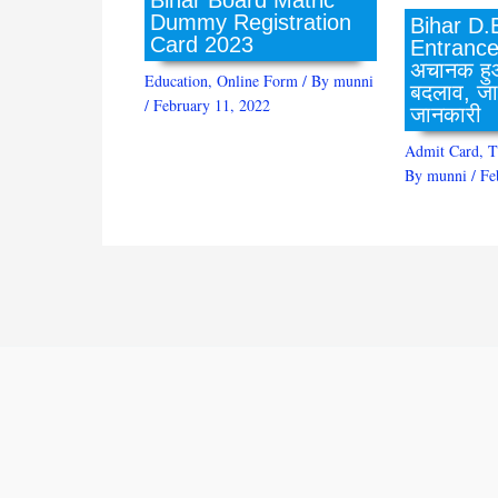
Bihar Board Matric
Dummy Registration
Bihar D.
Card 2023
Entranc
अचानक हुआ प
Education
,
Online Form
/ By
munni
बदलाव, जान
/
February 11, 2022
जानकारी
Admit Card
,
T
By
munni
/
Fe