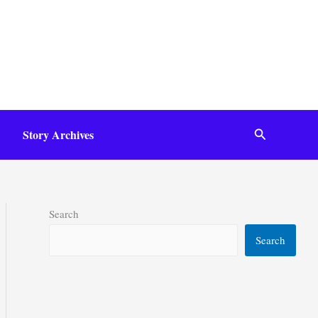
Search
Story Archives
Search
Search