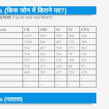
किस जोन में कितने पद?)
(नई दिल्ली)
में इस बार सबसे ज्यादा वैकेंसी है।
otal)
UR
OBC
SC
ST
EWS
1437
956
530
266
348
1160
840
407
178
288
914
407
318
171
202
516
281
184
76
142
537
271
178
109
101
570
271
156
89
97
468
297
157
129
129
–
–
–
–
–
–
–
–
–
–
(पात्रता)