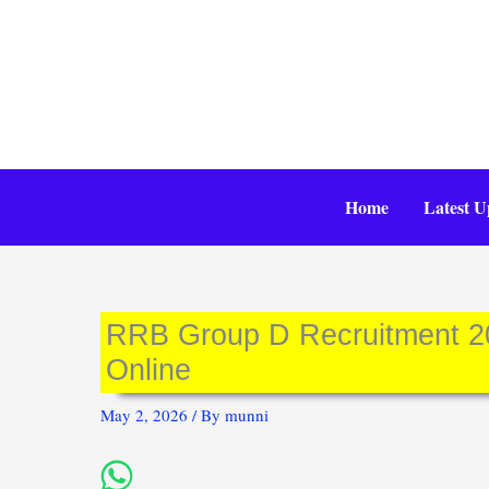
Skip
to
content
Home
Latest U
RRB Group D Recruitment 2026:
Online
May 2, 2026
/ By
munni