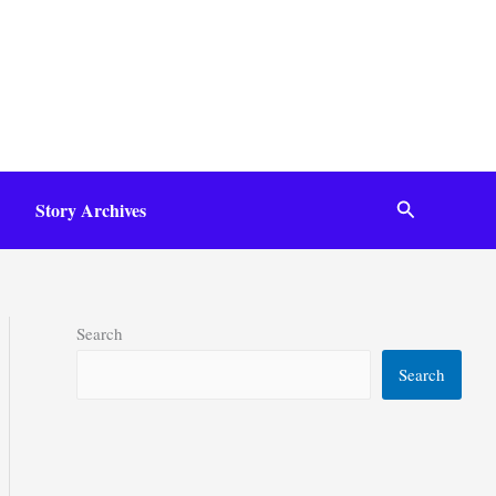
Search
Story Archives
Search
Search