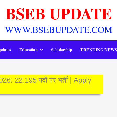
BSEB UPDATE
WWW.BSEBUPDATE.COM
pdates
Education
Scholarship
TRENDING NEWS
 22,195 पदों पर भर्ती | Apply