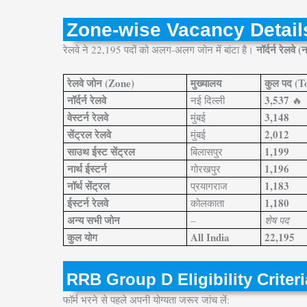
Zone-wise Vacancy Details (
नॉर्दर्न रेलवे 
रेलवे ने 22,195 पदों को अलग-अलग जोन में बांटा है।
रेलवे जोन (Zone)
मुख्यालय
कुल पद (T
नॉर्दर्न रेलवे
3,537
नई दिल्ली
🔥
वेस्टर्न रेलवे
3,148
मुंबई
सेंट्रल रेलवे
2,012
मुंबई
साउथ ईस्ट सेंट्रल
1,199
बिलासपुर
नार्थ ईस्टर्न
1,196
गोरखपुर
नॉर्थ सेंट्रल
1,183
प्रयागराज
ईस्टर्न रेलवे
1,180
कोलकाता
अन्य सभी जोन
–
शेष पद
कुल योग
All India
22,195
RRB Group D Eligibility Criteria 
फॉर्म भरने से पहले अपनी योग्यता जरूर जांच लें: