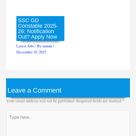
SSC GD
Constable 2025-
26: Notification
Out? Apply Now
Latest Jobs
/ By
munni
/
December 10, 2025
Leave a Comment
Your email address will not be published.
Required fields are marked
*
Type
here..