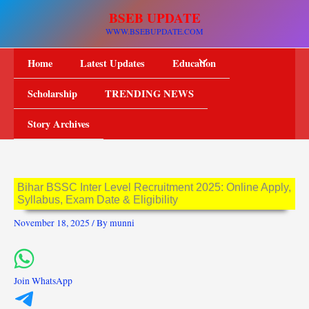
Skip
BSEB UPDATE
to
WWW.BSEBUPDATE.COM
content
Home
Latest Updates
Education
Scholarship
TRENDING NEWS
Story Archives
Bihar BSSC Inter Level Recruitment 2025: Online Apply,
Syllabus, Exam Date & Eligibility
November 18, 2025
/ By
munni
Join WhatsApp