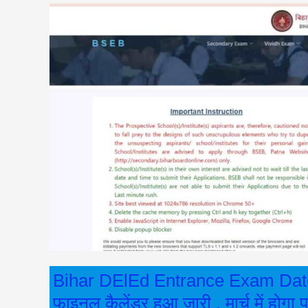
Bihar
DElEd
Entrance
Exam
Date
2025
:
डीएलएड
प्रवेश
परीक्षा
2025
का
फाइनल
कैलेंडर
हुआ
जारी
,
Bihar DElEd Entrance Exam Date 2
मार्च
फाइनल कैलेंडर हुआ जारी , मार्च में होगा प
में