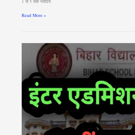
1 से 5 तक नवोदय
Read More »
Bihar
Board
Inter
Admission
kab
Hoga
2024
:
11वीं
मे
एडमिशन
इस
दिन