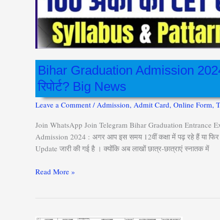
रिपोर्ट?
Big
News
Bihar Graduation Admission 2024 में एंट
रिपोर्ट? Big News
Leave a Comment
/
Admission
,
Admit Card
,
Online Form
,
Join WhatsApp Join Telegram Bihar Graduation Entrance Exam
Admission 2024 : अगर आप इस समय 12वीं कक्षा में पढ़ रहे हैं या फ
Update जारी की गई है । क्योंकि अब लाखों छात्र-छात्राएं स्नातक में
Read More »