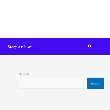
Search
Story Archives
Search
Search