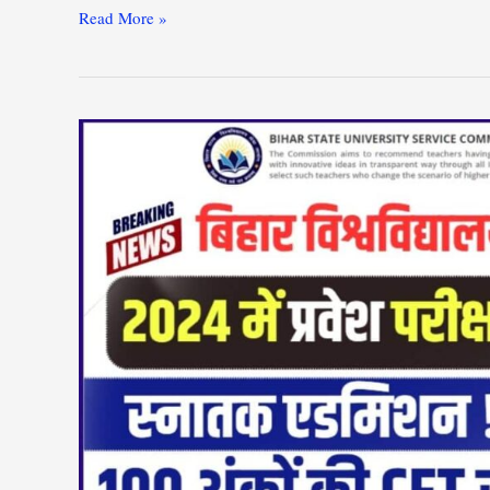
Read More »
Bihar
Graduation
Admission
2024
में
एंट्रेंस
परीक्षा
से
होगा
,
जाने
क्या
है
पूरी