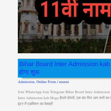
से
होगा
शुरू
Bihar Board Inter Admission kab H
होगा शुरू
Admission
,
Online Form
/
munni
Join WhatsApp Join Telegram Bihar Board Inter Admission ka
Inter Admission kab Hoga हैल्लो दोस्तों, एक बार फिर आप सभी का एक 
इंटर में एडमिशन का बेसब्री