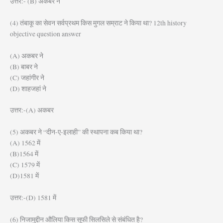
उत्तर:- (B) अकबर ने
(4) तंबाकू का सेवन सर्वप्रथम किस मुगल सम्राट ने किया था? 12th history
objective question answer
(A) अकबर ने
(B) बाबर ने
(C) जहांगीर ने
(D) शाहजहां ने
उत्तर:-(A) अकबर
(5) अकबर ने “दीन-ए-इलाही” की स्थापना कब किया था?
(A) 1562 में
(B)1564 में
(C) 1579 में
(D)1581 में
उत्तर:-(D) 1581 में
(6) निजामुद्दीन औलिया किस सूफी सिलसिले से संबंधित है?