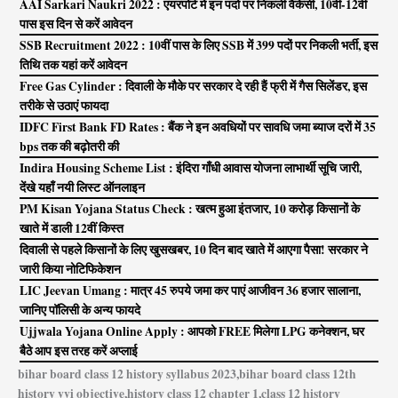
AAI Sarkari Naukri 2022 : एयरपोर्ट में इन पदों पर निकली वैकेंसी, 10वीं-12वीं
पास इस दिन से करें आवेदन
SSB Recruitment 2022 : 10वीं पास के लिए SSB में 399 पदों पर निकली भर्ती, इस
तिथि तक यहां करें आवेदन
Free Gas Cylinder : दिवाली के मौके पर सरकार दे रही हैं फ्री में गैस सिलेंडर, इस
तरीके से उठाएं फायदा
IDFC First Bank FD Rates : बैंक ने इन अवधियों पर सावधि जमा ब्याज दरों में 35
bps तक की बढ़ोतरी की
Indira Housing Scheme List : इंदिरा गाँधी आवास योजना लाभार्थी सूचि जारी,
देंखे यहाँ नयी लिस्ट ऑनलाइन
PM Kisan Yojana Status Check : खत्म हुआ इंतजार, 10 करोड़ किसानों के
खाते में डाली 12वीं क‍िस्‍त
दिवाली से पहले किसानों के लिए खुसखबर, 10 दिन बाद खाते में आएगा पैसा! सरकार ने
जारी किया नोटिफिकेशन
LIC Jeevan Umang : मात्र 45 रुपये जमा कर पाएं आजीवन 36 हजार सालाना,
जानिए पॉलिसी के अन्य फायदे
Ujjwala Yojana Online Apply : आपको FREE मिलेगा LPG कनेक्‍शन, घर
बैठे आप इस तरह करें अप्लाई
bihar board class 12 history syllabus 2023,bihar board class 12th
history vvi objective,history class 12 chapter 1,class 12 history