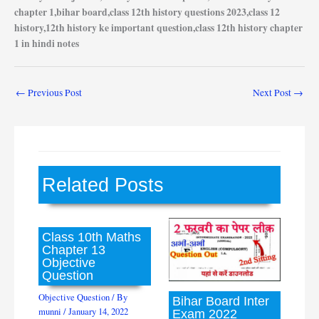
chapter 1,bihar board,class 12th history questions 2023,class 12
history,12th history ke important question,class 12th history chapter
1 in hindi notes
←
Previous Post
Next Post
→
Related Posts
Class 10th Maths
Chapter 13
Objective
Question
Objective Question
/ By
Bihar Board Inter
munni
/
January 14, 2022
Exam 2022