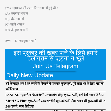
(25) महाभारत की रचना किस भाषा में हुई थी ?
(A) अंग्रेजी भाषा में
(B) हिंदी भाषा में
(C) पाली भाषा मे
(D) संस्कृत भाषा में
उत्तर:- (D) संस्कृत भाषा में
इस प्रकार की खबर पाने के लिये हमारे
टेलीग्राम से जुड़ना न भूले
Join Us Telegram
Daily New Update
VI के मात्र अब 599 रुपये के रिचार्ज में पाए सब कुछ फ्री, पूरे साल भर के लिए, यहां से
करें रिचार्ज
BSNL 5G: एयरटेल,जिओ से भी सस्ता होगा बीएसएनएल 5जी, यहां देखे प्लान डिटेल्स
Airtel 5G Plus: एयरटेल ने आठ शहरों में शुरू की 5जी सेवा, प्लान की शुरुआती कीमत
249 रुपये, जाने डिटेल्स