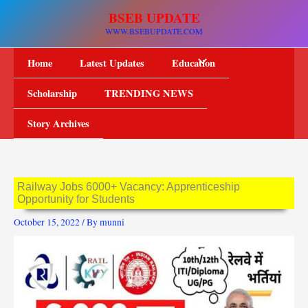
Skip
BSEB UPDATE
to
WWW.BSEBUPDATE.COM
content
Home
Latest Updates
Education
Scholarship
TRENDING NEWS
Story Archives
Railway Jobs 6000+ Vacancy: Apprenticeship
Opportunity for Students
October 15, 2022
/ By
munni