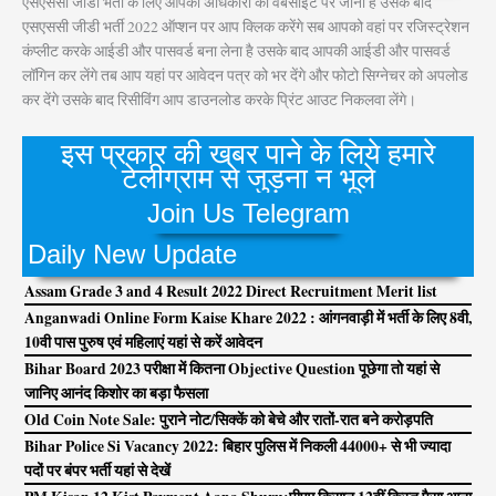
एसएससी जीडी भर्ती के लिए आपको अधिकारी की वेबसाइट पर जाना है उसके बाद
एसएससी जीडी भर्ती 2022 ऑप्शन पर आप क्लिक करेंगे सब आपको वहां पर रजिस्ट्रेशन
कंप्लीट करके आईडी और पासवर्ड बना लेना है उसके बाद आपकी आईडी और पासवर्ड
लॉगिन कर लेंगे तब आप यहां पर आवेदन पत्र को भर देंगे और फोटो सिग्नेचर को अपलोड
कर देंगे उसके बाद रिसीविंग आप डाउनलोड करके प्रिंट आउट निकलवा लेंगे।
इस प्रकार की खबर पाने के लिये हमारे
टेलीग्राम से जुड़ना न भूले
Join Us Telegram
Daily New Update
Assam Grade 3 and 4 Result 2022 Direct Recruitment Merit list
Anganwadi Online Form Kaise Khare 2022 : आंगनवाड़ी में भर्ती के लिए 8वी,
10वी पास पुरुष एवं महिलाएं यहां से करें आवेदन
Bihar Board 2023 परीक्षा में कितना Objective Question पूछेगा तो यहां से
जानिए आनंद किशोर का बड़ा फैसला
Old Coin Note Sale: पुराने नोट/सिक्कें को बेचे और रातों-रात बने करोड़पति
Bihar Police Si Vacancy 2022: बिहार पुलिस में निकली 44000+ से भी ज्यादा
पदों पर बंपर भर्ती यहां से देखें