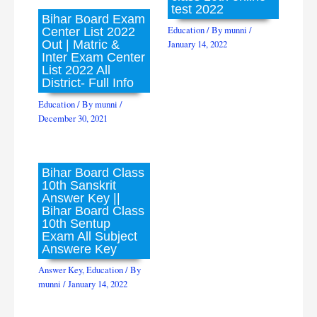
test 2022
Bihar Board Exam
Education
/ By
munni
/
Center List 2022
Out | Matric &
January 14, 2022
Inter Exam Center
List 2022 All
District- Full Info
Education
/ By
munni
/
December 30, 2021
Bihar Board Class
10th Sanskrit
Answer Key ||
Bihar Board Class
10th Sentup
Exam All Subject
Answere Key
Answer Key
,
Education
/ By
munni
/
January 14, 2022