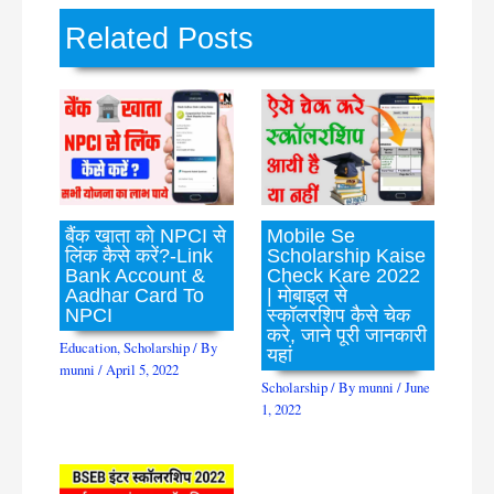
Related Posts
बैंक खाता को NPCI से
Mobile Se
लिंक कैसे करें?-Link
Scholarship Kaise
Bank Account &
Check Kare 2022
Aadhar Card To
| मोबाइल से
NPCI
स्कॉलरशिप कैसे चेक
करे, जाने पूरी जानकारी
Education
,
Scholarship
/ By
यहां
munni
/
April 5, 2022
Scholarship
/ By
munni
/
June
1, 2022