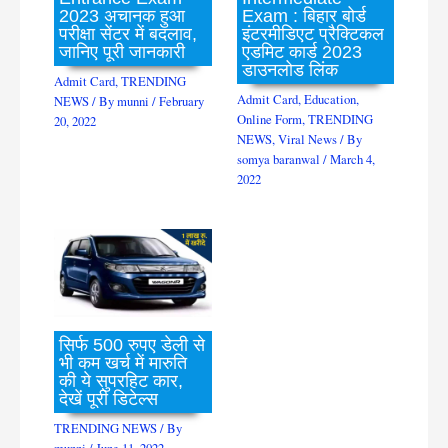
2023 अचानक हुआ
Exam : बिहार बोर्ड
परीक्षा सेंटर में बदलाव,
इंटरमीडिएट प्रैक्टिकल
जानिए पूरी जानकारी
एडमिट कार्ड 2023
डाउनलोड लिंक
Admit Card
,
TRENDING
Admit Card
,
Education
,
NEWS
/ By
munni
/
February
Online Form
,
TRENDING
20, 2022
NEWS
,
Viral News
/ By
somya baranwal
/
March 4,
2022
सिर्फ 500 रुपए डेली से
भी कम खर्च में मारुति
की ये सुपरहिट कार,
देखें पूरी डिटेल्स
TRENDING NEWS
/ By