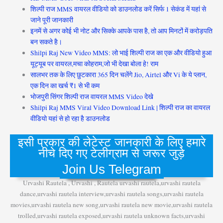
शिल्पी राज MMS वायरल वीडियो को डाउनलोड करें सिर्फ 1 सेकंड में यहां से
जाने पूरी जानकारी
इनमें से अगर कोई भी नोट और सिक्के आपके पास है, तो आप मिनटों में करोड़पति
बन सकते है।
Shilpi Raj New Video MMS: लो भाई शिल्पी राज का एक और वीडियो हुआ
यूट्यूब पर वायरल,मचा कोहराम,जो भी देखा बोला हे! राम
सालभर तक के लिए छुटकारा 365 दिन चलेंगे Jio, Airtel और Vi के ये प्लान,
एक दिन का खर्च ₹1 से भी कम
भोजपुरी सिंगर शिल्पी राज वायरल MMS Video देखे
Shilpi Raj MMS Viral Video Download Link | शिल्पी राज का वायरल
वीडियो यहां से हो रहा है डाउनलोड
इसी प्रकार की लेटेस्ट जानकारी के लिए हमारे
नीचे दिए गए टेलीग्राम से जरूर जुड़े
Join Us Telegram
Urvashi Rautela , Urvashi , Rautela urvashi rautela,urvashi rautela
dance,urvashi rautela interview,urvashi rautela songs,urvashi rautela
movies,urvashi rautela new song,urvashi rautela new movie,urvashi rautela
trolled,urvashi rautela exposed,urvashi rautela unknown facts,urvashi