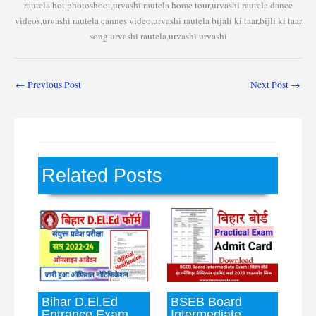
rautela hot photoshoot,urvashi rautela home tour,urvashi rautela dance
videos,urvashi rautela cannes video,urvashi rautela bijali ki taar,bijli ki taar
song urvashi rautela,urvashi urvashi
←
Previous Post
Next Post
→
Related Posts
Bihar D.El.Ed
BSEB Board
Entrance Exam
Intermediate