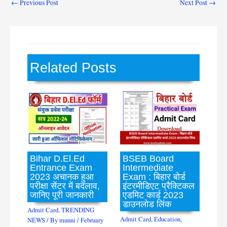
←
Previous Post
Next Post
→
Related Posts
Bihar D.El.Ed
BSEB Board
Entrance Exam
Intermediate
2023 अचानक हुआ
Exam : बिहार बोर्ड
परीक्षा सेंटर में बदलाव,
इंटरमीडिएट प्रैक्टिकल
जानिए पूरी जानकारी
एडमिट कार्ड 2023
डाउनलोड लिंक
Admit Card
,
TRENDING
Admit Card
,
Education
,
NEWS
/ By
munni
/
February