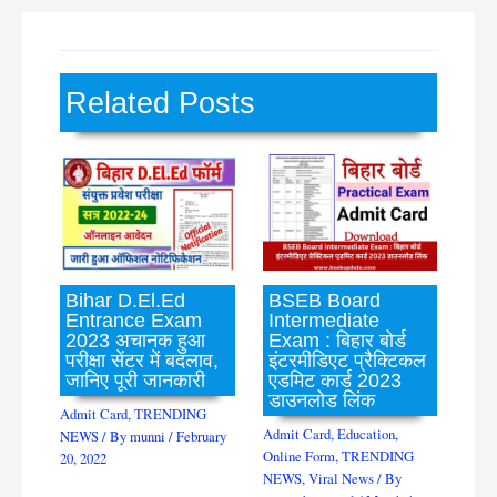
Related Posts
Bihar D.El.Ed
BSEB Board
Entrance Exam
Intermediate
2023 अचानक हुआ
Exam : बिहार बोर्ड
परीक्षा सेंटर में बदलाव,
इंटरमीडिएट प्रैक्टिकल
जानिए पूरी जानकारी
एडमिट कार्ड 2023
डाउनलोड लिंक
Admit Card
,
TRENDING
Admit Card
,
Education
,
NEWS
/ By
munni
/
February
Online Form
,
TRENDING
20, 2022
NEWS
,
Viral News
/ By