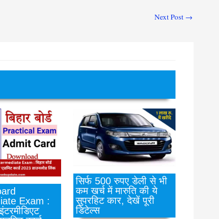
Next Post
→
सिर्फ 500 रुपए डेली से भी
कम खर्च में मारुति की ये
ard
सुपरहिट कार, देखें पूरी
iate Exam :
डिटेल्स
 इंटरमीडिएट