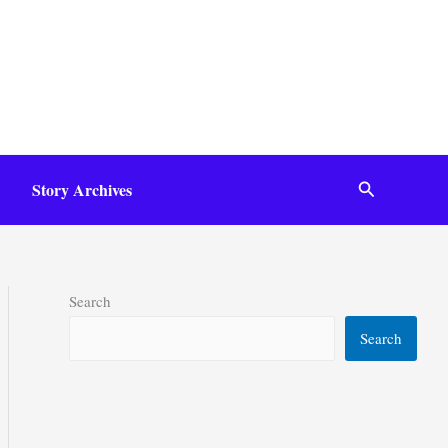
Search
Story Archives
Search
Search