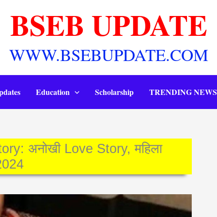
BSEB UPDATE
WWW.BSEBUPDATE.COM
pdates
Education
Scholarship
TRENDING NEWS
ry: अनोखी Love Story, महिला
 2024