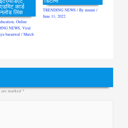
डिटेल्स
 इंटरमीडिएट
 एडमिट कार्ड
TRENDING NEWS
/ By
munni
/
नलोड लिंक
June 11, 2022
ducation
,
Online
ING NEWS
,
Viral
ya baranwal
/
March
s are marked
*