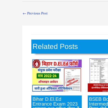
←
Previous Post
Related Posts
BSEB Bo
Bihar D.El.Ed
Intermed
Entrance Exam 2023