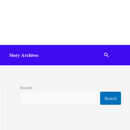
Search
Story Archives
Search
Search