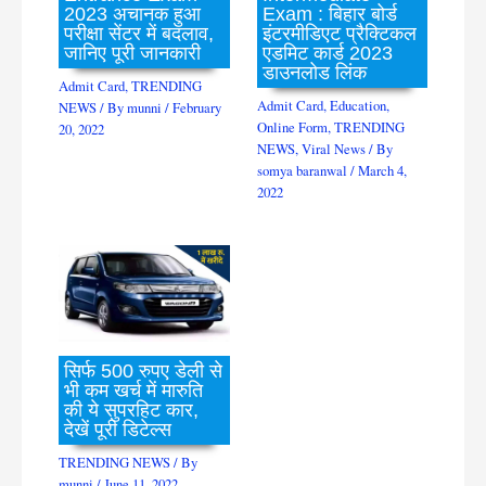
2023 अचानक हुआ
Exam : बिहार बोर्ड
परीक्षा सेंटर में बदलाव,
इंटरमीडिएट प्रैक्टिकल
जानिए पूरी जानकारी
एडमिट कार्ड 2023
डाउनलोड लिंक
Admit Card
,
TRENDING
Admit Card
,
Education
,
NEWS
/ By
munni
/
February
Online Form
,
TRENDING
20, 2022
NEWS
,
Viral News
/ By
somya baranwal
/
March 4,
2022
सिर्फ 500 रुपए डेली से
भी कम खर्च में मारुति
की ये सुपरहिट कार,
देखें पूरी डिटेल्स
TRENDING NEWS
/ By
munni
/
June 11, 2022