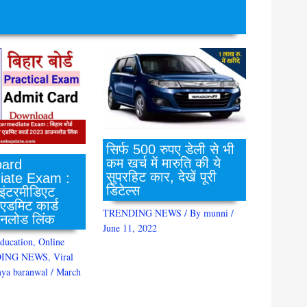
सिर्फ 500 रुपए डेली से भी
कम खर्च में मारुति की ये
ard
सुपरहिट कार, देखें पूरी
iate Exam :
डिटेल्स
 इंटरमीडिएट
 एडमिट कार्ड
TRENDING NEWS
/ By
munni
/
नलोड लिंक
June 11, 2022
ducation
,
Online
ING NEWS
,
Viral
ya baranwal
/
March