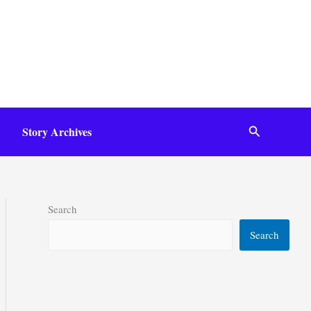
Search
Story Archives
Search
Search