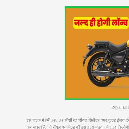
Royal Enf
इस बाइक में हमें 349.34 सीसी का सिंगल सिलेंडर एयर कूल्ड इंजन
कर सकता है, जो रॉयल एनफील्ड की इस 350 बाइक को 114 किलोमीटर 