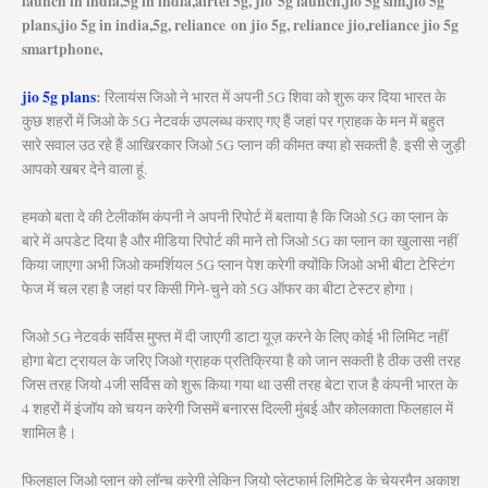
launch in india,5g in india,airtel 5g, jio 5g launch,jio 5g sim,jio 5g
plans,jio 5g in india,5g, reliance on jio 5g, reliance jio,reliance jio 5g
smartphone,
jio 5g plans
:
रिलायंस जिओ ने भारत में अपनी 5G शिवा को शुरू कर दिया भारत के
कुछ शहरों में जिओ के 5G नेटवर्क उपलब्ध कराए गए हैं जहां पर ग्राहक के मन में बहुत
सारे सवाल उठ रहे हैं आखिरकार जिओ 5G प्लान की कीमत क्या हो सकती है. इसी से जुड़ी
आपको खबर देने वाला हूं.
हमको बता दे की टेलीकॉम कंपनी ने अपनी रिपोर्ट में बताया है कि जिओ 5G का प्लान के
बारे में अपडेट दिया है और मीडिया रिपोर्ट की माने तो जिओ 5G का प्लान का खुलासा नहीं
किया जाएगा अभी जिओ कमर्शियल 5G प्लान पेश करेगी क्योंकि जिओ अभी बीटा टेस्टिंग
फेज में चल रहा है जहां पर किसी गिने-चुने को 5G ऑफर का बीटा टेस्टर होगा।
जिओ 5G नेटवर्क सर्विस मुफ्त में दी जाएगी डाटा यूज़ करने के लिए कोई भी लिमिट नहीं
होगा बेटा ट्रायल के जरिए जिओ ग्राहक प्रतिक्रिया है को जान सकती है ठीक उसी तरह
जिस तरह जियो 4जी सर्विस को शुरू किया गया था उसी तरह बेटा राज है कंपनी भारत के
4 शहरों में इंजॉय को चयन करेगी जिसमें बनारस दिल्ली मुंबई और कोलकाता फिलहाल में
शामिल है।
फिलहाल जिओ प्लान को लॉन्च करेगी लेकिन जियो प्लेटफार्म लिमिटेड के चेयरमैन अकाश