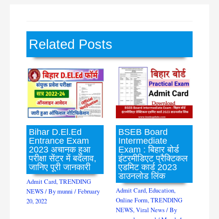
Related Posts
Bihar D.El.Ed
BSEB Board
Entrance Exam
Intermediate
2023 अचानक हुआ
Exam : बिहार बोर्ड
परीक्षा सेंटर में बदलाव,
इंटरमीडिएट प्रैक्टिकल
जानिए पूरी जानकारी
एडमिट कार्ड 2023
डाउनलोड लिंक
Admit Card
,
TRENDING
Admit Card
,
Education
,
NEWS
/ By
munni
/
February
Online Form
,
TRENDING
20, 2022
NEWS
,
Viral News
/ By