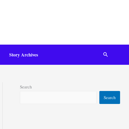
Search
Story Archives
Search
Search