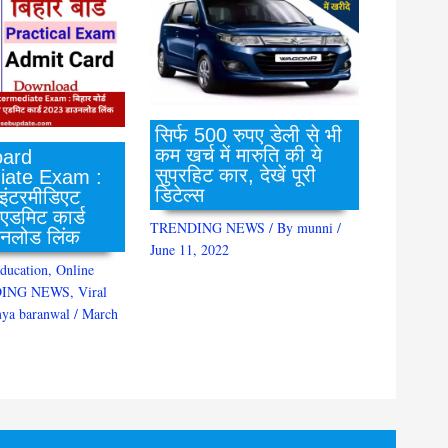
सिर्फ 500 रुपए डेली से भी
कम खर्च में मारुति की ये
ard
सुपरहिट कार, देखें पूरी
iate Exam :
डिटेल्स
 इंटरमीडिएट
 एडमिट कार्ड
TRENDING NEWS
/ By
munni
/
नलोड लिंक
June 11, 2022
ducation
,
Online
ING NEWS
,
Viral
ya baranwal
/
March