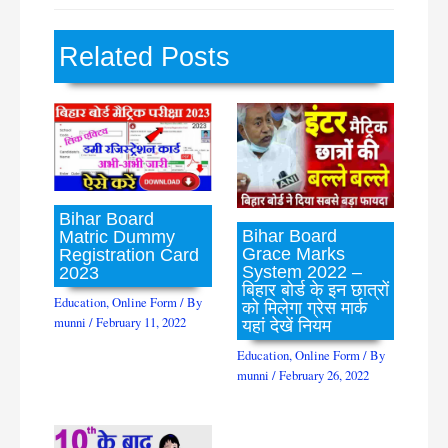
Related Posts
Bihar Board
Bihar Board
Matric Dummy
Grace Marks
Registration Card
System 2022 –
2023
बिहार बोर्ड के इन छात्रों
Education
,
Online Form
/ By
को मिलेगा ग्रेस मार्क
munni
/
February 11, 2022
यहां देखें नियम
Education
,
Online Form
/ By
munni
/
February 26, 2022