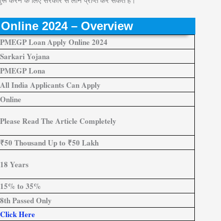
करने के लिए सरकार से लोन प्राप्त कर सकते हैं।
Online 2024 – Overview
PMEGP Loan Apply Online 2024
Sarkari Yojana
PMEGP Lona
All India Applicants Can Apply
Online
Please Read The Article Completely
₹50 Thousand Up to ₹50 Lakh
18 Years
15% to 35%
8th Passed Only
Click Here