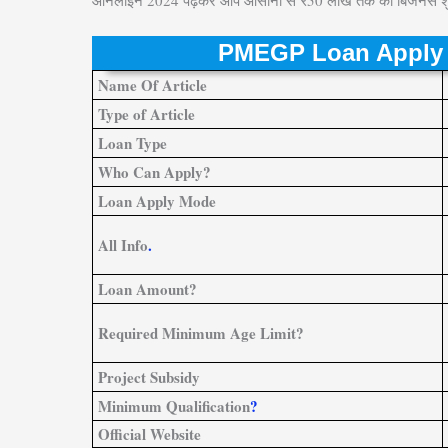
ऑनलाइन 2024 पढ़कर आप आसानी से ₹50 लाख तक का बिजनेस शुरू 
PMEGP Loan Apply 
Na
m
e Of Article
Type of Artic
l
e
Loan Type
Who Can Apply?
Loan Apply Mode
All Info
.
Loan Amount?
Required Minimum Age Limit?
Project Subsidy
Minimum Qualification
?
Official W
e
bsite