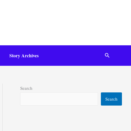
Search
Story Archives
Search
Search