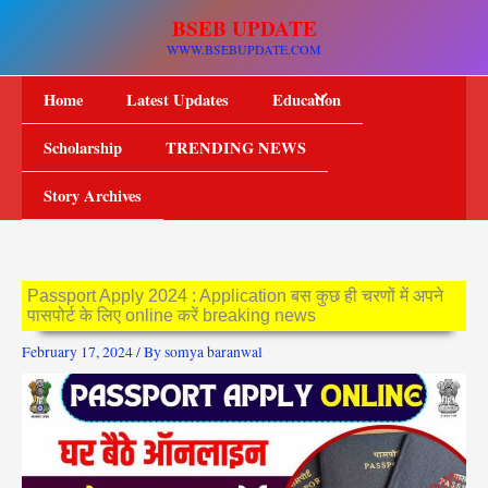
Skip
BSEB UPDATE
to
WWW.BSEBUPDATE.COM
content
Home
Latest Updates
Education
Scholarship
TRENDING NEWS
Story Archives
Passport Apply 2024 : Application बस कुछ ही चरणों में अपने
पासपोर्ट के लिए online करें breaking news
February 17, 2024
/ By
somya baranwal