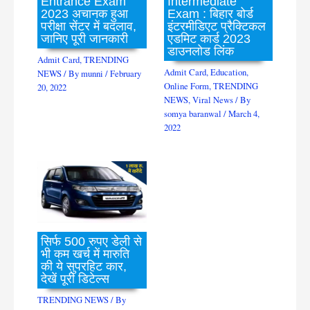
Entrance Exam
Intermediate
2023 अचानक हुआ
Exam : बिहार बोर्ड
परीक्षा सेंटर में बदलाव,
इंटरमीडिएट प्रैक्टिकल
जानिए पूरी जानकारी
एडमिट कार्ड 2023
डाउनलोड लिंक
Admit Card
,
TRENDING
Admit Card
,
Education
,
NEWS
/ By
munni
/
February
Online Form
,
TRENDING
20, 2022
NEWS
,
Viral News
/ By
somya baranwal
/
March 4,
2022
सिर्फ 500 रुपए डेली से
भी कम खर्च में मारुति
की ये सुपरहिट कार,
देखें पूरी डिटेल्स
TRENDING NEWS
/ By