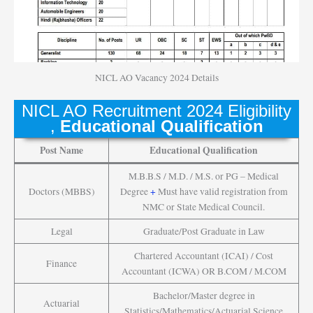
NICL AO Vacancy 2024 Details
NICL AO Recruitment 2024 Eligibility
,
Educational Qualification
Post Name
Educational Qualification
M.B.B.S / M.D. / M.S. or PG – Medical
Doctors (MBBS)
Degree
+
Must have valid registration from
NMC or State Medical Council.
Legal
Graduate/Post Graduate in Law
Chartered Accountant (ICAI) / Cost
Finance
Accountant (ICWA) OR B.COM / M.COM
Bachelor/Master degree in
Actuarial
Statistics/Mathematics/Actuarial Science