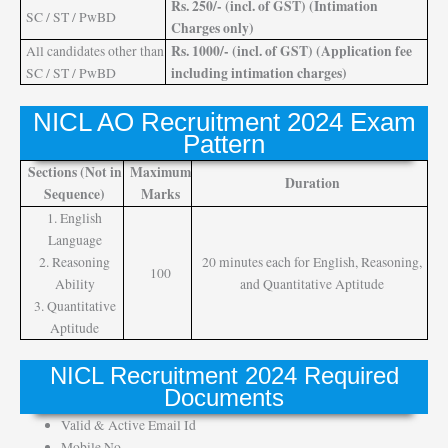
Rs. 250/- (incl. of GST) (Intimation
SC / ST / PwBD
Charges only)
Rs. 1000/- (incl. of GST) (Application fee
All candidates other than
including intimation charges)
SC / ST / PwBD
NICL AO Recruitment 2024 Exam
Pattern
Sections (Not in
Maximum
Duration
Sequence)
Marks
1. English
Language
2. Reasoning
20 minutes each for English, Reasoning,
100
Ability
and Quantitative Aptitude
3. Quantitative
Aptitude
NICL Recruitment 2024 Required
Documents
Valid & Active Email Id
Mobile No.