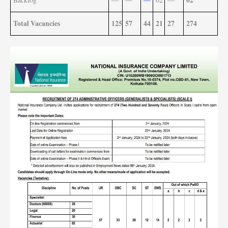
02
Backlog
—
—
—
02
—
Total Vacancies
125
57
44
21
27
274