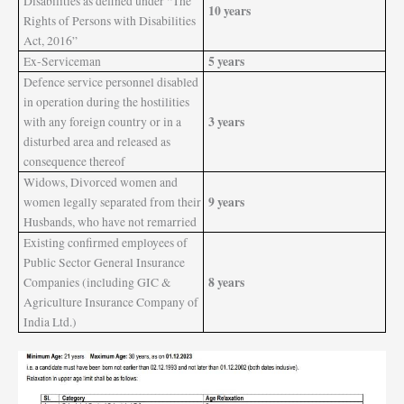
Disabilities as defined under “The
10 years
Rights of Persons with Disabilities
Act, 2016”
5 years
Ex-Serviceman
Defence service personnel disabled
in operation during the hostilities
3 years
with any foreign country or in a
disturbed area and released as
consequence thereof
Widows, Divorced women and
9 years
women legally separated from their
Husbands, who have not remarried
Existing confirmed employees of
Public Sector General Insurance
8 years
Companies (including GIC &
Agriculture Insurance Company of
India Ltd.)