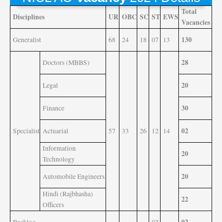
Total
Disciplines
UR
OBC
SC
ST
EWS
Vacancies
130
Generalist
68
24
18
07
13
28
Doctors (MBBS)
20
Legal
30
Finance
02
Specialist
Actuarial
57
33
26
12
14
Information
20
Technology
20
Automobile Engineers
Hindi (Rajbhasha)
22
Officers