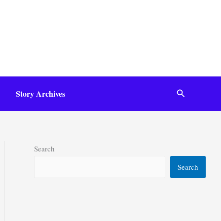
Search
Story Archives
Search
Search