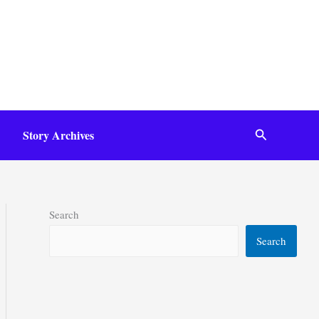
Search
Story Archives
Search
Search