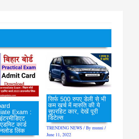
सिर्फ 500 रुपए डेली से भी
कम खर्च में मारुति की ये
ard
सुपरहिट कार, देखें पूरी
iate Exam :
डिटेल्स
 इंटरमीडिएट
 एडमिट कार्ड
TRENDING NEWS
/ By
munni
/
नलोड लिंक
June 11, 2022