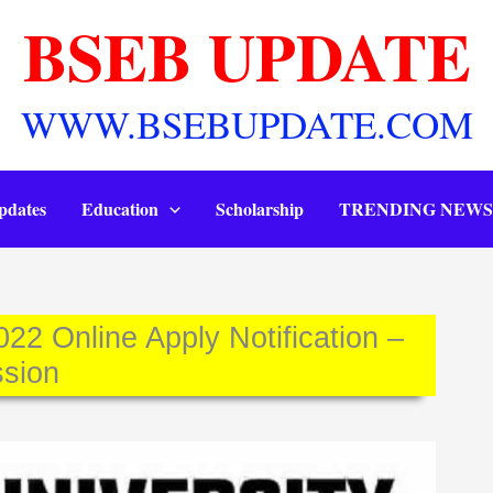
BSEB UPDATE
WWW.BSEBUPDATE.COM
pdates
Education
Scholarship
TRENDING NEWS
2 Online Apply Notification –
sion