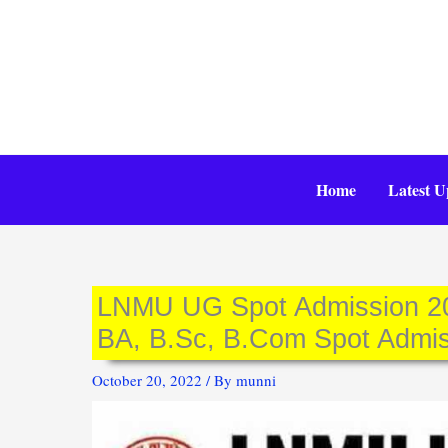
Skip
to
content
Home
Latest U
LNMU UG Spot Admission 202
BA, B.Sc, B.Com Spot Admis
October 20, 2022
/ By
munni