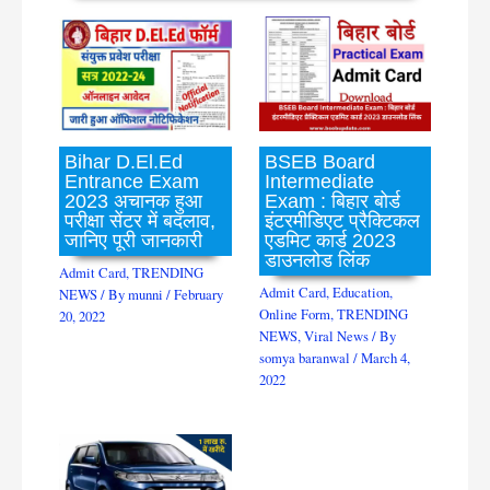
Bihar D.El.Ed
BSEB Board
Entrance Exam
Intermediate
2023 अचानक हुआ
Exam : बिहार बोर्ड
परीक्षा सेंटर में बदलाव,
इंटरमीडिएट प्रैक्टिकल
जानिए पूरी जानकारी
एडमिट कार्ड 2023
डाउनलोड लिंक
Admit Card
,
TRENDING
Admit Card
,
Education
,
NEWS
/ By
munni
/
February
Online Form
,
TRENDING
20, 2022
NEWS
,
Viral News
/ By
somya baranwal
/
March 4,
2022