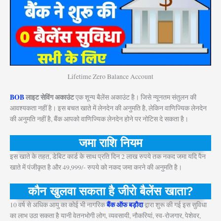
Lifetime Zero Balance Account
BOB
लाइट सेविंग अकाउंट
एक शून्य बैलेंस अकाउंट है। जिसे न्यूनतम संतुलन की
आवश्यकता नहीं है। इस बचत खाते में लेनदेन की अनुमति है, लेकिन वाणिज्यिक लेनदेन
की अनुमति नहीं है, बैंक आपको वाणिज्यिक लेनदेन होने पर नोटिस दे सकता है।
जमा राशि नियम
इस खाते के तहत, डेबिट कार्ड के साथ प्रति दिन 2 लाख रुपये तक नकद जमा यदि पैन
खाते में पंजीकृत है और 49,999/- रुपये को नकद जमा करने की अनुमति है।
कौन खुलवा सकता है जीरो बैलेंस खाता
?
बैंक ऑफ बड़ौदा
10 वर्ष से अधिक आयु का कोई भी नागरिक
द्वारा शुरू की गई इस सुविधा
का लाभ उठा सकता है यानी वेतनभोगी लोग, व्यवसायी, नौकरियां, स्व-रोजगार, पेशेवर,