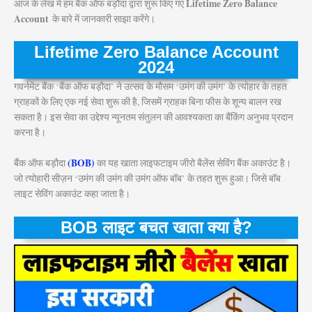
Lifetime Zero Balance
आज के लेख में हम बैंक ऑफ बड़ौदा द्वारा शुरू किए गए
Account
के बारे में जानकारी साझा करेंगे।
Lifetime Zero Balance Account
2024
गवर्नमेंट बैंक ‘बैंक ऑफ बड़ौदा’ ने उत्सव के मौसम ‘उमंग की उमंग’ के त्योहार के तहत
ग्राहकों के लिए एक नई सेवा शुरू की है, जिसमें ग्राहक बिना फीस के शून्य बालन रख
सकता है। इस सेवा का उद्देश्य न्यूनतम संतुलन की आवश्यकता का बैंकिंग अनुभव प्रदान
करना है।
(BOB)
बैंक ऑफ बड़ौदा
का यह खाता लाइफटाइम जीरो बैलेंस सेविंग बैंक अकाउंट है।
जो त्योहारी सीज़न ‘उमंग की उमंग की उमंग ऑफ बॉब’ के तहत शुरू हुआ। जिसे बॉब
लाइट सेविंग अकाउंट कहा जाता है।
BOB लाइट बचत खाता क्या है?