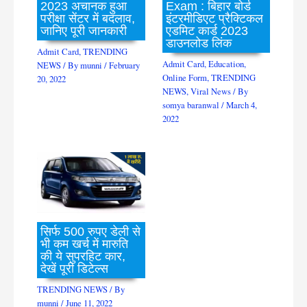
2023 अचानक हुआ
Exam : बिहार बोर्ड
परीक्षा सेंटर में बदलाव,
इंटरमीडिएट प्रैक्टिकल
जानिए पूरी जानकारी
एडमिट कार्ड 2023
डाउनलोड लिंक
Admit Card
,
TRENDING
Admit Card
,
Education
,
NEWS
/ By
munni
/
February
Online Form
,
TRENDING
20, 2022
NEWS
,
Viral News
/ By
somya baranwal
/
March 4,
2022
सिर्फ 500 रुपए डेली से
भी कम खर्च में मारुति
की ये सुपरहिट कार,
देखें पूरी डिटेल्स
TRENDING NEWS
/ By
munni
/
June 11, 2022