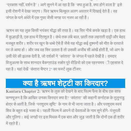
‘प्रकाश नहीं, दर्शन है’। आगे सुनने में आ रहा है कि ‘क्या हुआ है, क्या होने वाला है’ इसे
इसी रोशनी में देखा जाएगा। फिर ऋषभ बिल्कुल अलग अवतार में दिखाई देते हैं। वह
जंगल के घने अंधेरे में एक गुफा जैसी जगह पर नजर आ रही हैं।
ऋषभ का यह लुक किसी भयंकर योद्धा की तरह है। वह सिर नीचे करके खड़ा है। एक हाथ
में कुल्हाड़ी है, एक हाथ में त्रिशूल है। कंधे तक लंबे बाल, छाती तक लहराती दाढ़ी और बेहद
मजबूत शरीर। शरीर पर खून के धब्बे ऐसे हैं जैसे यह योद्धा कई दुश्मनों को मौत के दरवाजे
पर ले आया हो। और जब वह सिर उठाता है तो उसकी अजीब सी आंखें होती हैं, जो आग के
उसी घेरे की झलक देती है, जो दर्शकों ने ‘कांतारा’ के जंगल में पहले देखी है। दमदार
विजुअल्स के साथ शानदार बैकग्राउंड स्कोर पूरे वीडियो को एक रहस्यमय ी एहसास दे
रहा है। यहां देखें ‘कंतारा चैप्टर 2
‘
का फर्स्ट लुक टीजर:
क्या है ऋषभ शेट्टी का किरदार?
Kantara Chapter 2:
ऋषभ के लुक को देखने के बाद फिल्म फैंस के बीच एक साफ
कन्फ्यूजन है कि आखिर उनका किरदार क्या है? ‘कांतारा’ की कहानी कर्नाटक के तुलुनाडु
क्षेत्र से आती है, जिसे ‘परशुराम सृष्टि’ के नाम से भी जाना जाता है। और परशुराम स्वयं
शिव के बहुत बड़े भक्त थे। पहली फिल्म में आपने दो देवताओं के नाम सुने होंगे- पंजुरली
और गुलिगा। कई जगहों पर इस मिथक में एक बात और जुड़ जाती है कि दोनों एक ही शरीर
में रहते हैं।