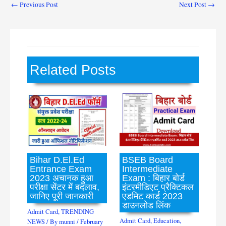
←
Previous Post
Next Post
→
Related Posts
Bihar D.El.Ed
BSEB Board
Entrance Exam
Intermediate
2023 अचानक हुआ
Exam : बिहार बोर्ड
परीक्षा सेंटर में बदलाव,
इंटरमीडिएट प्रैक्टिकल
जानिए पूरी जानकारी
एडमिट कार्ड 2023
डाउनलोड लिंक
Admit Card
,
TRENDING
Admit Card
,
Education
,
NEWS
/ By
munni
/
February