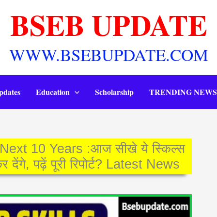
BSEB UPDATE
WWW.BSEBUPDATE.COM
pdates
Education
Scholarship
TRENDING NEWS
ext 10 Years :आज सीखे ये स्किल्स
ंगे, पढ़ें पूरी रिपोर्ट? Latest News