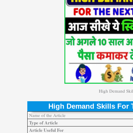
High Demand Skill
High Demand Skills For 
Name of the Article
Type of Article
Article Useful For