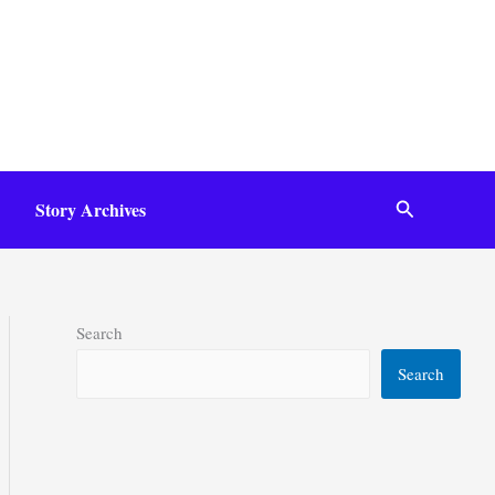
Search
Story Archives
Search
Search