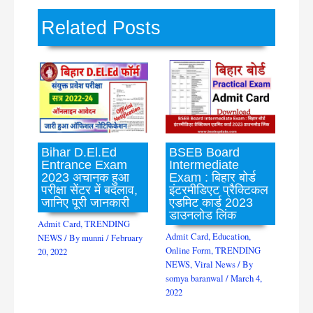
Related Posts
Bihar D.El.Ed
BSEB Board
Entrance Exam
Intermediate
2023 अचानक हुआ
Exam : बिहार बोर्ड
परीक्षा सेंटर में बदलाव,
इंटरमीडिएट प्रैक्टिकल
जानिए पूरी जानकारी
एडमिट कार्ड 2023
डाउनलोड लिंक
Admit Card
,
TRENDING
Admit Card
,
Education
,
NEWS
/ By
munni
/
February
Online Form
,
TRENDING
20, 2022
NEWS
,
Viral News
/ By
somya baranwal
/
March 4,
2022