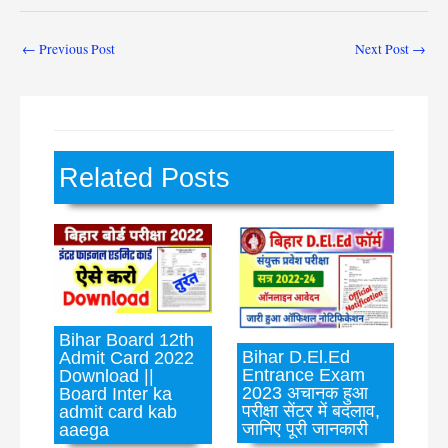
←
Previous Post
Next Post
→
Related Posts
Bihar Board 12th
Bihar D.El.Ed
Admit Card 2022
Entrance Exam
Download ||
2023 अचानक हुआ
Board Inter ka
परीक्षा सेंटर में बदलाव,
admit card kab
जानिए पूरी जानकारी
aaega