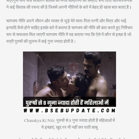
चंद्रगुप्त मौर्य जैसे साधारण बालक को मगध साम्राज्य का सम्राट बना दिया आश्चर्यजनक
ने कई किताब की रचना की है जिसमें अपनी नीतियों के बारे में बेहद ही खास बात बताएं हैं
।
चाणक्य नीति अपने जीवन और व्यक्त से जुड़े मेरे माता-पिता पत्नी और मित्र और भाई
इत्यादि कैसे होने चाहिए इसके बारे में बताया है चाणक्य की नीति की बात करते हुए निश्चित
रूप से सफलता मिल जाएगी चाणक्य नीति में यह बताया गया कि ऐसे में कौन से इच्छा है जो
स्त्री पुरुषों की तुलना में कई गुना ज्यादा होती है।
Chanakya Ki Niti: पुरुषों से 8 गुना ज्यादा होती हैं महिलाओं में
ये इच्छाएं, खुद पर भी नहीं कर पाती काबू