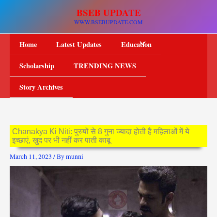
Skip
BSEB UPDATE
to
WWW.BSEBUPDATE.COM
content
Home
Latest Updates
Education
Scholarship
TRENDING NEWS
Story Archives
Chanakya Ki Niti: पुरुषों से 8 गुना ज्यादा होती हैं महिलाओं में ये
इच्छाएं, खुद पर भी नहीं कर पाती काबू
March 11, 2023
/ By
munni