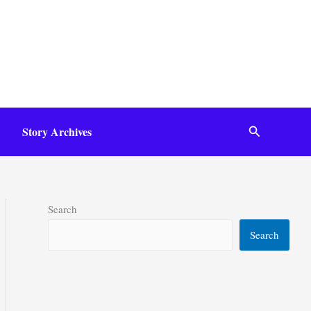
Search
Story Archives
Search
Search