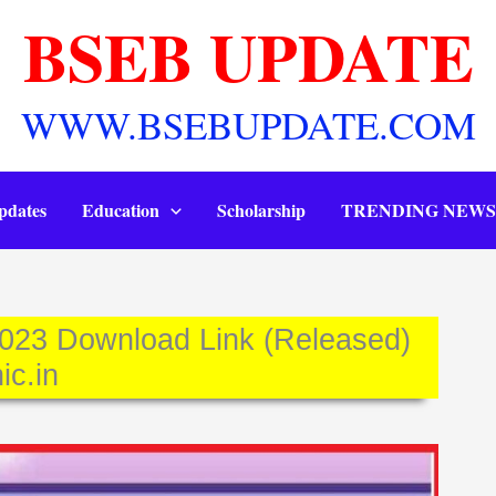
BSEB UPDATE
WWW.BSEBUPDATE.COM
pdates
Education
Scholarship
TRENDING NEWS
023 Download Link (Released)
ic.in