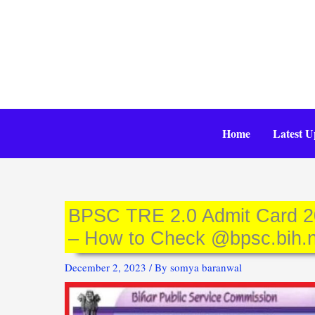
Skip
to
content
Home
Latest U
BPSC TRE 2.0 Admit Card 2
– How to Check @bpsc.bih.n
December 2, 2023
/ By
somya baranwal