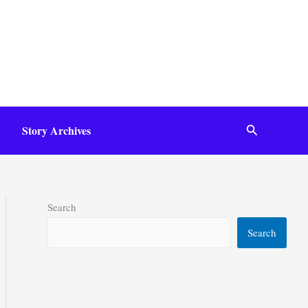
Search
Story Archives
Search
Search