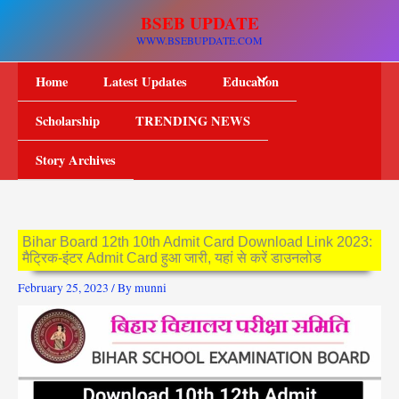
Skip
BSEB UPDATE
to
WWW.BSEBUPDATE.COM
content
Home
Latest Updates
Education
Scholarship
TRENDING NEWS
Story Archives
Bihar Board 12th 10th Admit Card Download Link 2023:
मैट्रिक-इंटर Admit Card हुआ जारी, यहां से करें डाउनलोड
February 25, 2023
/ By
munni