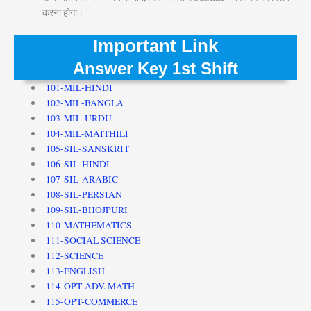
करना होगा।
Important Link
Answer Key 1st Shift
101-MIL-HINDI
102-MIL-BANGLA
103-MIL-URDU
104-MIL-MAITHILI
105-SIL-SANSKRIT
106-SIL-HINDI
107-SIL-ARABIC
108-SIL-PERSIAN
109-SIL-BHOJPURI
110-MATHEMATICS
111-SOCIAL SCIENCE
112-SCIENCE
113-ENGLISH
114-OPT-ADV. MATH
115-OPT-COMMERCE