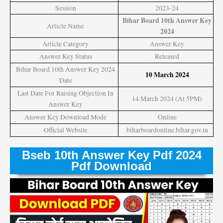
Session
2023-24
Bihar Board 10th Answer Key
Article Name
2024
Article Category
Answer Key
Answer Key Status
Released
Bihar Board 10th Answer Key 2024
10 March 2024
Date
Last Date For Raising Objection In
14 March 2024 (At 5PM)
Answer Key
Answer Key Download Mode
Online
Official Website
biharboardonline.bihar.gov.in
Bseb 10th Answer Key Pdf 2024
Pdf Download