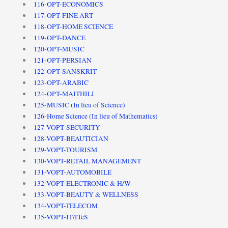
116-OPT-ECONOMICS
117-OPT-FINE ART
118-OPT-HOME SCIENCE
119-OPT-DANCE
120-OPT-MUSIC
121-OPT-PERSIAN
122-OPT-SANSKRIT
123-OPT-ARABIC
124-OPT-MAITHILI
125-MUSIC (In lieu of Science)
126-Home Science (In lieu of Mathematics)
127-VOPT-SECURITY
128-VOPT-BEAUTICIAN
129-VOPT-TOURISM
130-VOPT-RETAIL MANAGEMENT
131-VOPT-AUTOMOBILE
132-VOPT-ELECTRONIC & H/W
133-VOPT-BEAUTY & WELLNESS
134-VOPT-TELECOM
135-VOPT-IT/ITeS