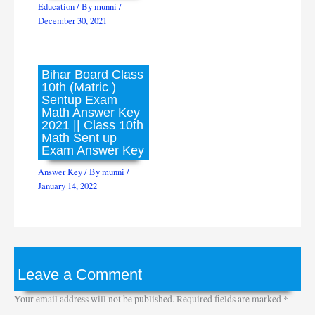
Education
/ By
munni
/
December 30, 2021
Bihar Board Class
10th (Matric )
Sentup Exam
Math Answer Key
2021 || Class 10th
Math Sent up
Exam Answer Key
Answer Key
/ By
munni
/
January 14, 2022
Leave a Comment
Your email address will not be published.
Required fields are marked
*