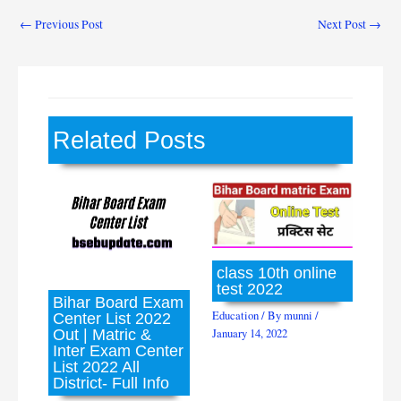
←
Previous Post
Next Post
→
Related Posts
class 10th online
test 2022
Bihar Board Exam
Education
/ By
munni
/
Center List 2022
Out | Matric &
January 14, 2022
Inter Exam Center
List 2022 All
District- Full Info