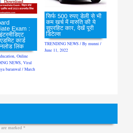
सिर्फ 500 रुपए डेली से भी
कम खर्च में मारुति की ये
ard
सुपरहिट कार, देखें पूरी
iate Exam :
डिटेल्स
 इंटरमीडिएट
 एडमिट कार्ड
TRENDING NEWS
/ By
munni
/
नलोड लिंक
June 11, 2022
ducation
,
Online
ING NEWS
,
Viral
ya baranwal
/
March
s are marked
*