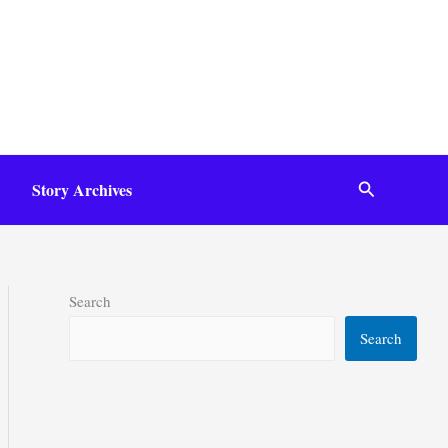
Search
Story Archives
Search
Search