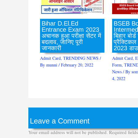
BSEB Bo
Bihar D.El.Ed
Intermed
Entrance Exam 2023
बिहार बोर्ड
अचानक हुआ परीक्षा सेंटर में
प्रैक्टिकल
बदलाव, जानिए पूरी
2023 डाउ
जानकारी
Admit Card
,
E
Admit Card
,
TRENDING NEWS
/
Form
,
TREND
By
munni
/
February 20, 2022
News
/ By
som
4, 2022
Leave a Comment
Your email address will not be published.
Required field