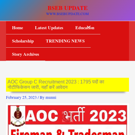
Skip
BSEB UPDATE
to
WWW.BSEBUPDATE.COM
content
Home
Latest Updates
Education
Scholarship
TRENDING NEWS
Story Archives
AOC Group C Recruitment 2023 : 1795 पदों का
नोटीफिकेसन जारी, यहाँ करें आवेदन
February 25, 2023
/ By
munni