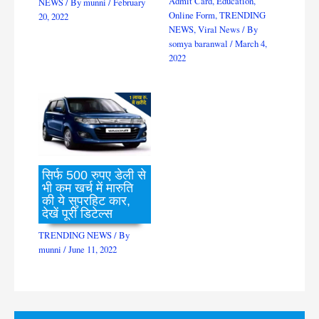
Admit Card
,
Education
,
NEWS
/ By
munni
/
February
Online Form
,
TRENDING
20, 2022
NEWS
,
Viral News
/ By
somya baranwal
/
March 4,
2022
सिर्फ 500 रुपए डेली से
भी कम खर्च में मारुति
की ये सुपरहिट कार,
देखें पूरी डिटेल्स
TRENDING NEWS
/ By
munni
/
June 11, 2022