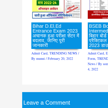
BSEB Bo
Bihar D.El.Ed
Intermed
Entrance Exam 2023
बिहार बोर्ड
अचानक हुआ परीक्षा सेंटर में
प्रैक्टिकल
बदलाव, जानिए पूरी
2023 डाउ
जानकारी
Admit Card
,
E
Admit Card
,
TRENDING NEWS
/
Form
,
TREND
By
munni
/
February 20, 2022
News
/ By
som
4, 2022
Leave a Comment