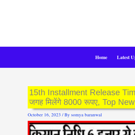
Skip
to
content
Home
Latest U
15th Installment Release Tim
जगह मिलेंगे 8000 रूपए, Top Ne
October 16, 2023
/ By
somya baranwal