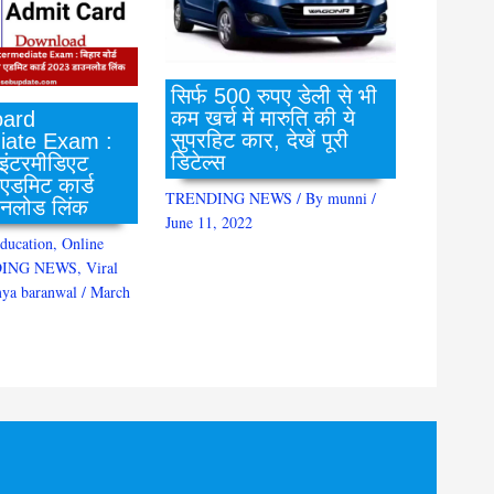
सिर्फ 500 रुपए डेली से भी
कम खर्च में मारुति की ये
ard
सुपरहिट कार, देखें पूरी
iate Exam :
डिटेल्स
 इंटरमीडिएट
 एडमिट कार्ड
TRENDING NEWS
/ By
munni
/
नलोड लिंक
June 11, 2022
ducation
,
Online
ING NEWS
,
Viral
ya baranwal
/
March