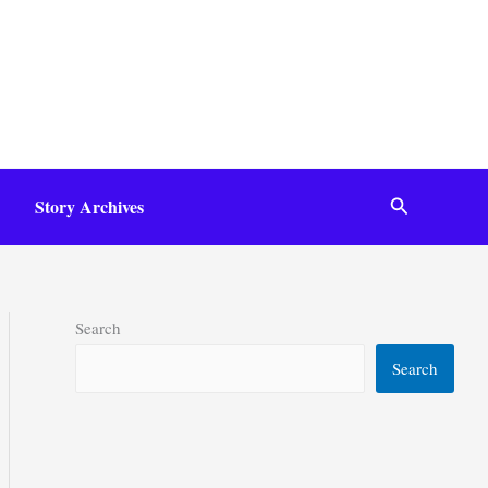
Search
Story Archives
Search
Search