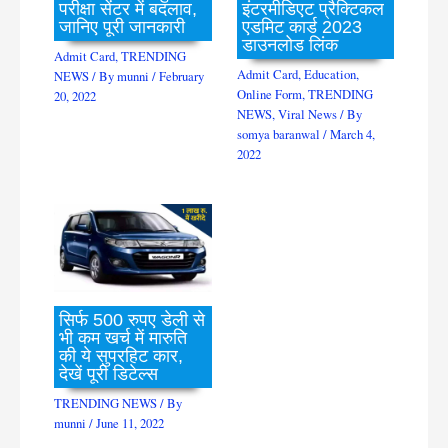
परीक्षा सेंटर में बदलाव,
इंटरमीडिएट प्रैक्टिकल
जानिए पूरी जानकारी
एडमिट कार्ड 2023
डाउनलोड लिंक
Admit Card
,
TRENDING
Admit Card
,
Education
,
NEWS
/ By
munni
/
February
Online Form
,
TRENDING
20, 2022
NEWS
,
Viral News
/ By
somya baranwal
/
March 4,
2022
सिर्फ 500 रुपए डेली से
भी कम खर्च में मारुति
की ये सुपरहिट कार,
देखें पूरी डिटेल्स
TRENDING NEWS
/ By
munni
/
June 11, 2022