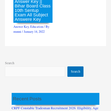
Answer Key ||
Bihar Board Class
10th Sentup
Exam All Subject
Answere Key
Answer Key
,
Education
/ By
munni
/
January 14, 2022
Search
Search
Recent Posts
CRPF Constable Tradesman Recruitment 2026: Eligibility, Age