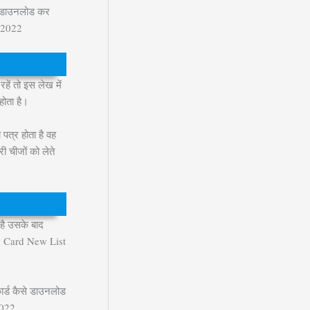
्ट डाउनलोड कर
t 2022
ें तो इस लेख में
होता है।
त्र होता है वह
ी चीजों को लेते
है उसके बाद
tion Card New List
ार्ड कैसे डाउनलोड
2022