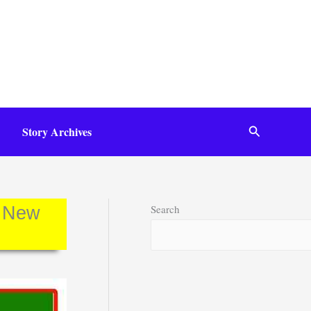
Search
Story Archives
Search
ें New