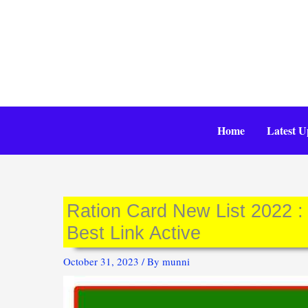
Skip
to
content
Home
Latest U
Ration Card New List 2022 : राश
Best Link Active
October 31, 2023
/ By
munni