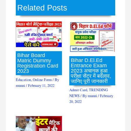
Related Posts
Bihar Board
Bihar D.El.Ed
Matric Dummy
Entrance Exam
Registration Card
2023 अचानक हुआ
2023
परीक्षा सेंटर में बदलाव,
Education
,
Online Form
/ By
जानिए पूरी जानकारी
munni
/
February 11, 2022
Admit Card
,
TRENDING
NEWS
/ By
munni
/
February
20, 2022