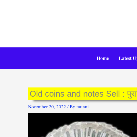
Skip
to
content
Home
Latest U
Old coins and notes Sell : पुराना
November 20, 2022
/ By
munni