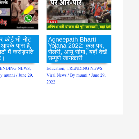
Agneepath Bharti
गर कोई भी नोट
Yojana 2022: कुल पद,
 आपके पास है,
सैलरी, आयु सीमा, यहाँ देखें
ों में करोड़पति
सम्पूर्ण जानकारी
ै।
Education
,
TRENDING NEWS
,
ENDING NEWS
,
Viral News
/ By
munni
/
June 29,
By
munni
/
June 29,
2022