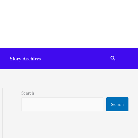
Search
Story Archives
Search
Search