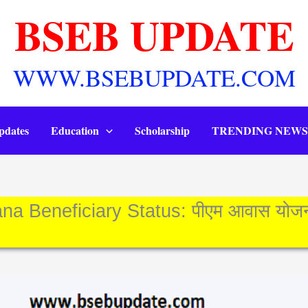
BSEB UPDATE
WWW.BSEBUPDATE.COM
pdates
Education
Scholarship
TRENDING NEWS
 Beneficiary Status: पीएम आवास योजन