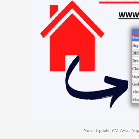
News Update, PM Awas Yojana 