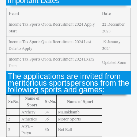
Important Dates
Event
Date
Income Tax Sports Quota Recruitment 2024 Apply
22 December
Start
2023
Income Tax Sports Quota Recruitment 2024 Last
19 January
Date to Apply
2024
Income Tax Sports Quota Recruitment 2024 Exam
Updated Soon
Date
The applications are invited from
meritorious sportspersons from the
following sports and games:
Name of
Sr.No.
Sr.No.
Name of Sport
Sport
1
Archery
34
Mallakhamb
2
Athletics
35
Motor Sports
Atya –
3
36
Net Ball
Patya