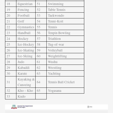
18
Equestrian
51
Swimming
19
Fencing
52
Table Tennis
20
Football
53
Taekwondo
21
Golf
54
Tenni-Koit
22
Gymnastics
55
Tennis
23
Handball
56
Tenpin Bowling
24
Hockey
57
Triathlon
25
Ice-Hockey
58
Tug-of-war
26
Ice-Skating
59
Volleyball
27
Ice-Skiing
60
Weightlifting
28
Judo
61
Wushu
29
Kabaddi
62
Wrestling
30
Karate
63
Yachting
Kayaking &
31
64
Tennis Ball Cricket
Canoeing
32
Kho – Kho
65
Yogasana
33
Kudo