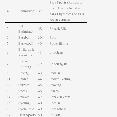
Para Sports (for sports
discipline included in
4
Badminton
37
para-Olympics and Para
Asian Games)
Ball-
5
38
Pencak Silat
Badminton
6
Basebal
39
Polo
7
Basketball
40
Powerlifting
Billiards &
8
41
Shooting
Snookers
Body-
9
42
Shooting Ball
Building
10
Boxing
43
Roll Ball
11
Bridge
44
Roller Skating
12
Carrom
45
Rowing
13
Chess
46
Rugby
14
Cricket
47
Sepak Takraw
15
Cycling
48
Soft Ball
16
Cycle Polo
49
Soft Tennis
17
Deaf Sports
50
Squash