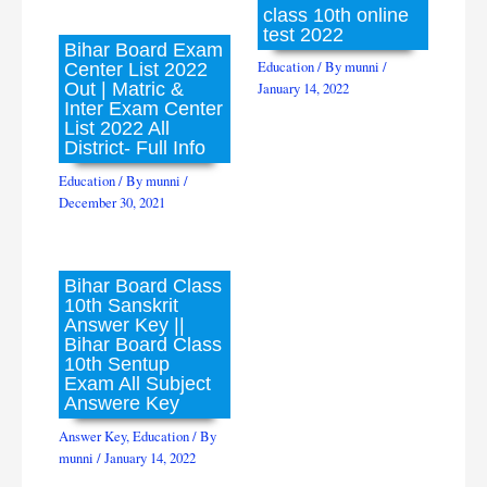
class 10th online
test 2022
Bihar Board Exam
Education
/ By
munni
/
Center List 2022
Out | Matric &
January 14, 2022
Inter Exam Center
List 2022 All
District- Full Info
Education
/ By
munni
/
December 30, 2021
Bihar Board Class
10th Sanskrit
Answer Key ||
Bihar Board Class
10th Sentup
Exam All Subject
Answere Key
Answer Key
,
Education
/ By
munni
/
January 14, 2022