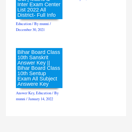
Inter Exam Center
List 2022 All
District- Full Info
Education
/ By
munni
/
December 30, 2021
Bihar Board Class
10th Sanskrit
Answer Key ||
Bihar Board Class
10th Sentup
Exam All Subject
Answere Key
Answer Key
,
Education
/ By
munni
/
January 14, 2022