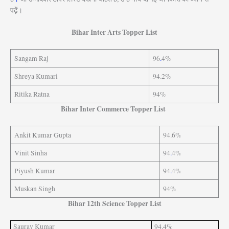
पढ़ें।
Bihar Inter Arts Topper List
Sangam Raj
96
.
4%
Shreya Kumari
94.2%
Ritika Ratna
94%
Bihar Inter Commerce Topper List
Ankit Kumar Gupta
94.6%
Vinit Sinha
94
.
4%
Piyush Kumar
94
.
4%
Muskan Singh
94%
Bihar 12th Science Topper List
Saurav Kumar
94.4%