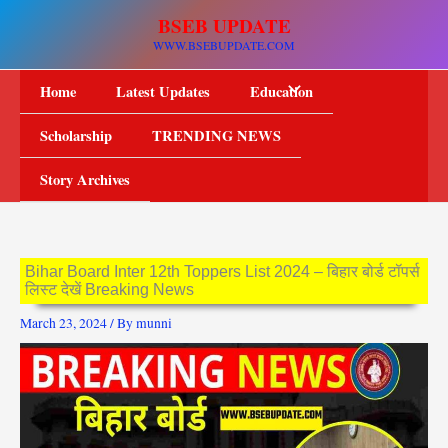
Skip
BSEB UPDATE
to
WWW.BSEBUPDATE.COM
content
Home
Latest Updates
Education
Scholarship
TRENDING NEWS
Story Archives
Bihar Board Inter 12th Toppers List 2024 – बिहार बोर्ड टॉपर्स
लिस्ट देखें Breaking News
March 23, 2024
/ By
munni