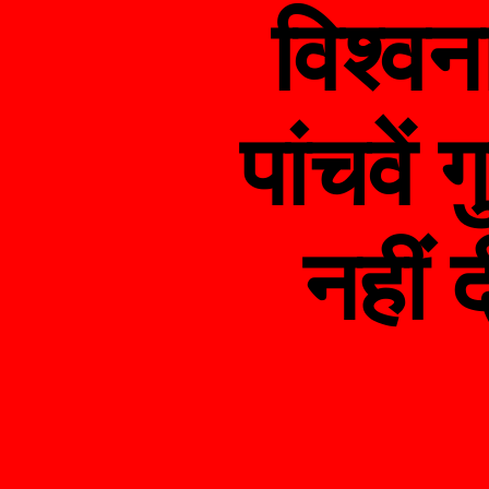
विश्व
पांचवें 
नहीं