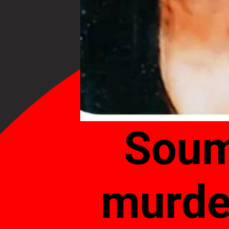
Soum
murder