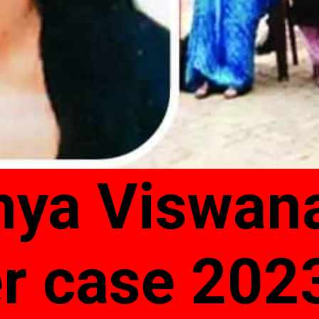
ya Viswan
 case 2023: