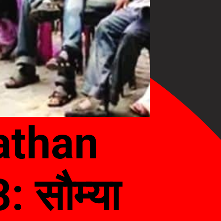
athan
 सौम्या